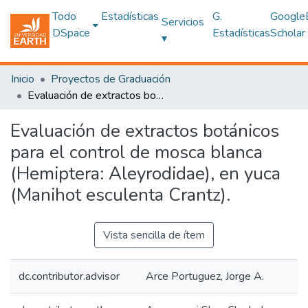
Todo
Estadísticas
G.
Google
Servicios
DSpace
Estadísticas
Scholar
▾
Inicio
Proyectos de Graduación
Evaluación de extractos botánicos para el control de mosca blanca (Hemiptera: Aleyrodidae), en yuca (Manihot esculenta Crantz).
Evaluación de extractos botánicos
para el control de mosca blanca
(Hemiptera: Aleyrodidae), en yuca
(Manihot esculenta Crantz).
Vista sencilla de ítem
dc.contributor.advisor
Arce Portuguez, Jorge A.