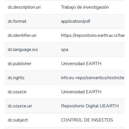
dc.description.uri
Trabajo de investigación
dc.format
application/pdf
dc.identifier.uri
https://repositorio.earth.ac.cr/
dc.language.iso
spa
dc.publisher
Universidad EARTH
dc.rights
info:eu-repo/semantics/restricte
dc.source
Universidad EARTH
dc.source.uri
Repositorio Digital UEARTH
dc.subject
CONTROL DE INSECTOS