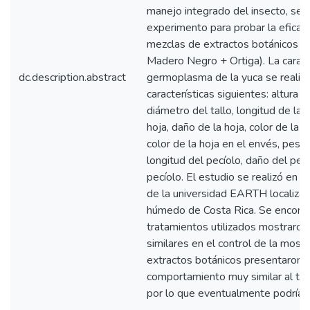
manejo integrado del insecto, se r
experimento para probar la eficac
mezclas de extractos botánicos (C
Madero Negro + Ortiga). La caract
dc.description.abstract
germoplasma de la yuca se realizó 
características siguientes: altura d
diámetro del tallo, longitud de la 
hoja, daño de la hoja, color de la h
color de la hoja en el envés, peso 
longitud del pecíolo, daño del pecí
pecíolo. El estudio se realizó en l
de la universidad EARTH localizad
húmedo de Costa Rica. Se encontr
tratamientos utilizados mostraron
similares en el control de la mosca
extractos botánicos presentaron 
comportamiento muy similar al tr
por lo que eventualmente podrían