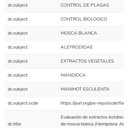
dc.subject
CONTROL DE PLAGAS
dc.subject
CONTROL BIOLOGICO
dc.subject
MOSCA BLANCA
dc.subject
ALEYRODIDAE
dc.subject
EXTRACTOS VEGETALES
dc.subject
MANDIOCA
dc.subject
MANIHOT ESCULENTA
dc.subject.ocde
https://purl.org/pe-repo/ocde/for
Evaluación de extractos botánicos 
dc.title
de mosca blanca (Hemiptera: Aley