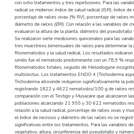
con ocho tratamientos y tres repeticiones. Para las variab
radical se midieron: índice de salud radical (ISR), índice de
porcentaje de raíces vivas (% RV), porcentaje de raíces 
diámetro de raíces (ØR). Con relación a las variables de c
evaluaron la altura de la planta, diámetro del pseudotallo
Se realizaron siete mediciones quincenales para las variab
tres muestreos bimensuales de raíces para determinar la
fitonematodos y la salud radical. Los resultados indicar
similis fue el nematodo predominante con un 78,9 % resp
fitonematodos totales, seguido de Meloidogyne incognita
multicinctus. Los tratamientos ENDO 4 (Trichoderma aspe
Trichoderma atroviride redujeron significativamente la pobl
registrando 1822 y 4622 nematodos/100 g de raíces re
comparación con el Testigo y Musacare que alcanzaron la
poblaciones alcanzando 21 955 y 30 622 nematodos res
relación a la salud radical, porcentaje de raíces vivas y mu
el índice de necrosis y diámetro de las raíces no se regist
significativas entre los tratamientos. Para las variables d
vegetativo, altura, circunferencia del pseudotallo y núme