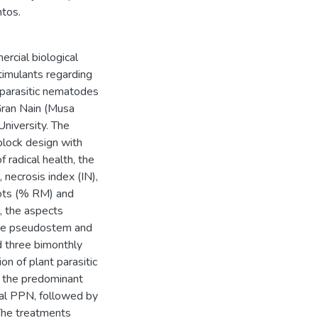
ntos.
rcial biological
imulants regarding
 parasitic nematodes
Gran Nain (Musa
niversity. The
lock design with
 radical health, the
 necrosis index (IN),
oots (% RM) and
s, the aspects
the pseudostem and
 three bimonthly
n of plant parasitic
t the predominant
al PPN, followed by
 The treatments