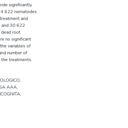
de significantly
and 4 622 nematodes
 treatment and
5 and 30 622
d dead root
e no significant
the variables of
 and number of
 the treatments.
IOLOGICO
,
SA AAA
,
NCOGNITA
,