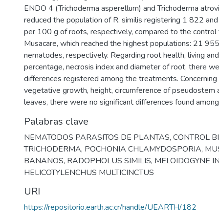
ENDO 4 (Trichoderma asperellum) and Trichoderma atroviri
reduced the population of R. similis registering 1 822 
per 100 g of roots, respectively, compared to the control
Musacare, which reached the highest populations: 21 95
nematodes, respectively. Regarding root health, living an
percentage, necrosis index and diameter of root, there wer
differences registered among the treatments. Concerning 
vegetative growth, height, circumference of pseudostem
leaves, there were no significant differences found among
Palabras clave
NEMATODOS PARASITOS DE PLANTAS
,
CONTROL B
TRICHODERMA
,
POCHONIA CHLAMYDOSPORIA
,
MU
BANANOS
,
RADOPHOLUS SIMILIS
,
MELOIDOGYNE I
HELICOTYLENCHUS MULTICINCTUS
URI
https://repositorio.earth.ac.cr/handle/UEARTH/182