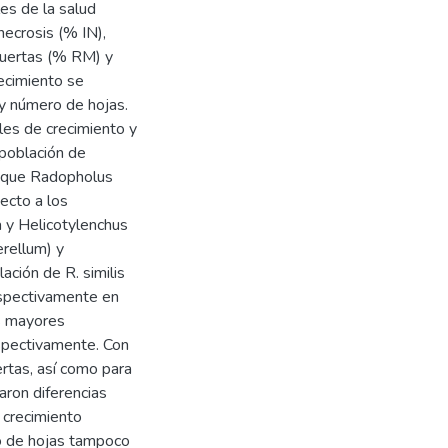
les de la salud
 necrosis (% IN),
muertas (% RM) y
recimiento se
 y número de hojas.
les de crecimiento y
 población de
on que Radopholus
ecto a los
 y Helicotylenchus
rellum) y
ación de R. similis
spectivamente en
s mayores
pectivamente. Con
ertas, así como para
raron diferencias
e crecimiento
ro de hojas tampoco