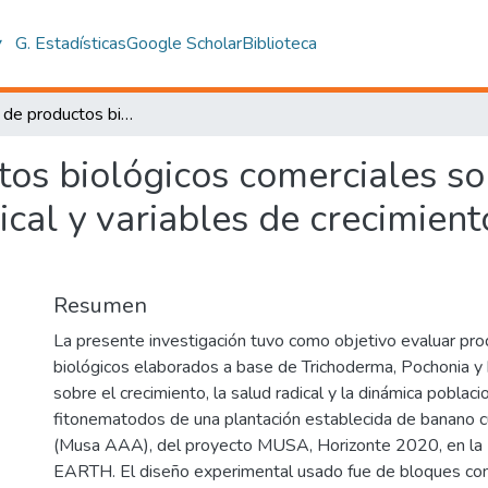
▾
G. Estadísticas
Google Scholar
Biblioteca
Evaluación de productos biológicos comerciales sobre la población de nematodos, salud radical y variables de crecimiento en el cultivar Gran Enano (Musa AAA).
os biológicos comerciales so
cal y variables de crecimiento
Resumen
La presente investigación tuvo como objetivo evaluar pr
biológicos elaborados a base de Trichoderma, Pochonia y 
sobre el crecimiento, la salud radical y la dinámica poblaci
fitonematodos de una plantación establecida de banano c
(Musa AAA), del proyecto MUSA, Horizonte 2020, en la 
EARTH. El diseño experimental usado fue de bloques co