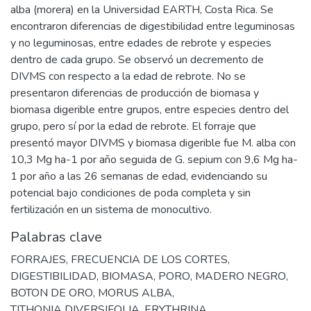
alba (morera) en la Universidad EARTH, Costa Rica. Se
encontraron diferencias de digestibilidad entre leguminosas
y no leguminosas, entre edades de rebrote y especies
dentro de cada grupo. Se observó un decremento de
DIVMS con respecto a la edad de rebrote. No se
presentaron diferencias de producción de biomasa y
biomasa digerible entre grupos, entre especies dentro del
grupo, pero sí por la edad de rebrote. El forraje que
presentó mayor DIVMS y biomasa digerible fue M. alba con
10,3 Mg ha-1 por año seguida de G. sepium con 9,6 Mg ha-
1 por año a las 26 semanas de edad, evidenciando su
potencial bajo condiciones de poda completa y sin
fertilización en un sistema de monocultivo.
Palabras clave
FORRAJES
,
FRECUENCIA DE LOS CORTES
,
DIGESTIBILIDAD
,
BIOMASA
,
PORO
,
MADERO NEGRO
,
BOTON DE ORO
,
MORUS ALBA
,
TITHONIA DIVERSIFOLIA
,
ERYTHRINA
,